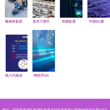
来制造的技
术研发的深
术研发
度驱动与政
策演进
魏德米勒系
贵州习酒引
把握机遇
中国6G通
统解决方案
领行业变革
构建5G时
信技术研发
助力远程服
5G智慧仓
代技术产业
取得重要突
务通信技术
储与数字化
优势
破 航天科
研发
工厂的创新
工引领未来
实践
通信革新
第六代移动
蜂助手5G
通信技术
通信技术
概念、研发
非光通信模
与未来展望
块的独立路
线
地址：深圳市罗湖区南湖街道嘉北社区迎春路12号海外联谊大厦1313-