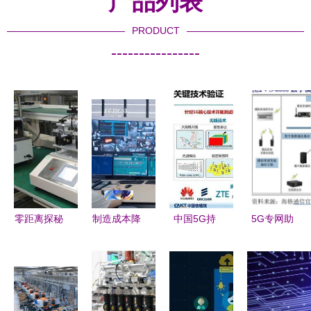
产品列表
PRODUCT
----------------
零距离探秘
制造成本降
中国5G持
5G专网助
4G实验室
低33%、研
续创新 满
力产业横向
解码现代通
发时间缩短
足物联网需
拓展，打开
信技术的研
近8天 去灯
求的机遇与
5G纵向新
发密码
塔工厂看未
挑战
空间——技