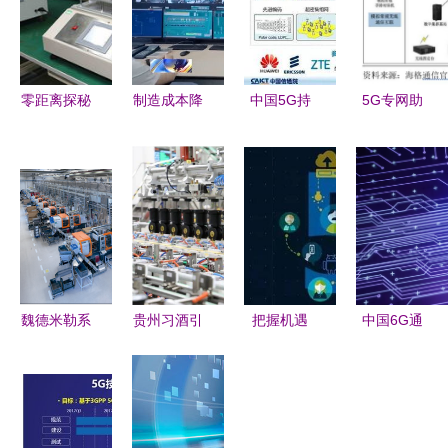
零距离探秘
制造成本降
中国5G持
5G专网助
4G实验室
低33%、研
续创新 满
力产业横向
解码现代通
发时间缩短
足物联网需
拓展，打开
信技术的研
近8天 去灯
求的机遇与
5G纵向新
发密码
塔工厂看未
挑战
空间——技
来制造的技
术研发的深
术研发
度驱动与政
策演进
魏德米勒系
贵州习酒引
把握机遇
中国6G通
统解决方案
领行业变革
构建5G时
信技术研发
助力远程服
5G智慧仓
代技术产业
取得重要突
务通信技术
储与数字化
优势
破 航天科
研发
工厂的创新
工引领未来