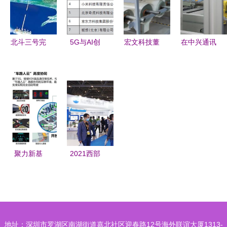
信新未来
倍？
北斗三号完
5G与AI创
宏文科技董
在中兴通讯
美收官 中
新 OPPO引
事长全资收
的5g智能工
国实力崛起
领中国企业
购广东微克
厂,我们看
令西方惊
走向世界舞
新材料,追
到了 未来
呼“太快了”
台
加1.5亿扩
丨南京新质
大产业链发
观④
展
聚力新基
2021西部
建，共筑智
水利展盛大
慧出行 福
开幕，连华
瑞泰克与上
科技以通信
海智能网联
技术研发引
地址：深圳市罗湖区南湖街道嘉北社区迎春路12号海外联谊大厦1313-