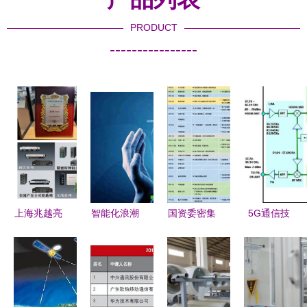
PRODUCT
----------------
上海兆越亮
智能化浪潮
国资委密集
5G通信技
相2025
通信技术研
调研央企技
术深度解析
CPEM智慧
发驱动制造
术研发，核
毫米波技术
风电大会，
业新活力
心技术创新
如何实现比
共谋风电通
迎来新契机
4G快十